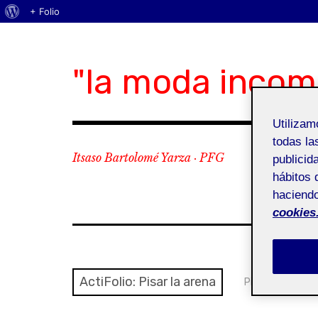
Acerca
+ Folio
Skip
de
to
WordPress
content
"la moda incom
Utiliza
todas la
Itsaso Bartolomé Yarza · PFG
publicid
hábitos 
haciendo
cookies
ActiFolio:
Pisar la arena
Pisar la arena