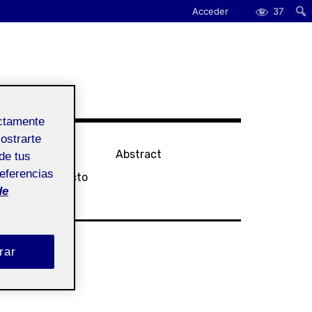
Acceder
37
ectamente
mostrarte
tatement
Abstract
de tus
referencias
sier de Proyecto
de
rar