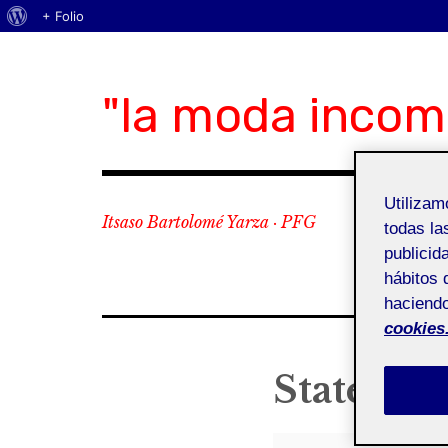
Acerca
+ Folio
Skip
de
to
WordPress
content
"la moda incom
Utiliza
Itsaso Bartolomé Yarza · PFG
todas la
publicid
hábitos 
haciendo
cookies
Statemen