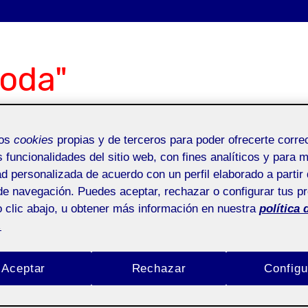
oda"
mos
cookies
propias y de terceros para poder ofrecerte corr
Bio
S
s funcionalidades del sitio web, con fines analíticos y para 
ad personalizada de acuerdo con un perfil elaborado a partir 
Anexos
Do
de navegación. Puedes aceptar, rechazar o configurar tus p
 clic abajo, u obtener más información en nuestra
política 
.
t
Aceptar
Rechazar
Configu