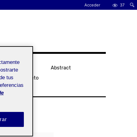
Acceder
37
ectamente
tatement
Abstract
mostrarte
de tus
sier de Proyecto
referencias
de
rar