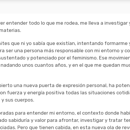
erer entender todo lo que me rodea, me lleva a investigar
materias.
ímites que ni yo sabía que existían, intentando formarme 
ara ser una persona más responsable con mi entorno y co
 sustentado y potenciado por el feminismo. Ese movimien
o nadando unos cuantos años, y en el que me quedan mu
bierto una nueva puerta de expresión personal, ha pote
con fuerza y energía positiva todas las situaciones cotid
s y sus cuerpos.
adas para entender mi entorno, el contexto donde habi
do sabiduría y valor para afrontar, investigar y tratar 
nciadas. Pero que tienen cabida, en esta nueva ola de re