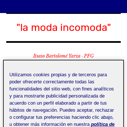
Skip
to
"la moda incomoda"
content
Itsaso Bartolomé Yarza · PFG
Menu
Utilizamos
cookies
propias y de terceros para
poder ofrecerte correctamente todas las
funcionalidades del sitio web, con fines analíticos
y para mostrarte publicidad personalizada de
expan
Bio
child
menu
acuerdo con un perfil elaborado a partir de tus
Dosier de Proyecto
hábitos de navegación. Puedes aceptar, rechazar
expan
Anexos
child
menu
o configurar tus preferencias haciendo clic abajo,
u obtener más información en nuestra
política de
Statement