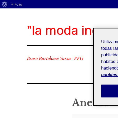
Acerca
+ Folio
Skip
de
to
WordPress
content
"la moda incom
Utiliza
todas la
publicid
Itsaso Bartolomé Yarza · PFG
hábitos 
haciendo
cookies
Anexos