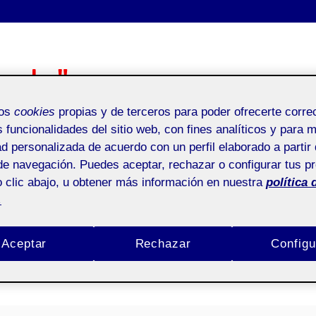
oda"
mos
cookies
propias y de terceros para poder ofrecerte corr
s funcionalidades del sitio web, con fines analíticos y para 
ad personalizada de acuerdo con un perfil elaborado a partir 
Bio
S
de navegación. Puedes aceptar, rechazar o configurar tus p
Anexos
Do
 clic abajo, u obtener más información en nuestra
política 
.
Aceptar
Rechazar
Configu