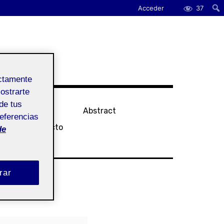
Acceder
37
ectamente
mostrarte
de tus
tatement
Abstract
referencias
sier de Proyecto
de
rar