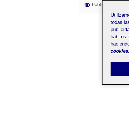
Pública
Utiliza
todas la
publicid
hábitos 
haciendo
cookies