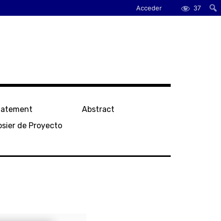
Acceder
37
tatement
Abstract
sier de Proyecto