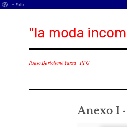
Acerca
+ Folio
Skip
de
to
WordPress
content
"la moda incom
Itsaso Bartolomé Yarza · PFG
Anexo I ·