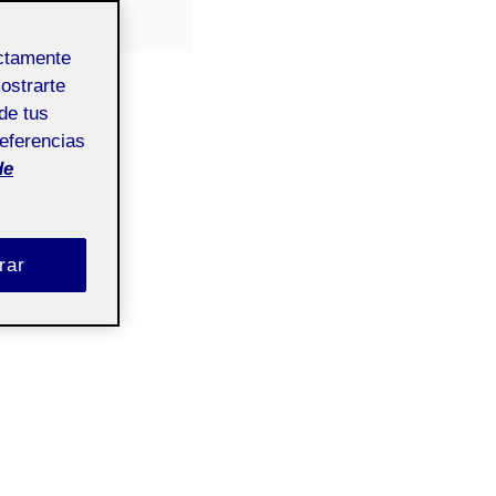
ectamente
mostrarte
de tus
referencias
de
rar