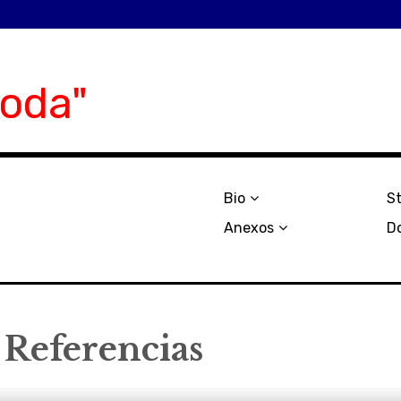
oda"
Bio
S
Anexos
Do
 Referencias