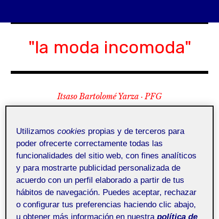
Skip
to
"la moda incomoda"
content
Itsaso Bartolomé Yarza · PFG
Menu
Utilizamos
cookies
propias y de terceros para
poder ofrecerte correctamente todas las
funcionalidades del sitio web, con fines analíticos
y para mostrarte publicidad personalizada de
expan
Bio
child
menu
acuerdo con un perfil elaborado a partir de tus
Anexo V · Investigación
expan
Anexos
hábitos de navegación. Puedes aceptar, rechazar
child
menu
para la propuesta
o configurar tus preferencias haciendo clic abajo,
Anexo I · Referencias
u obtener más información en nuestra
política de