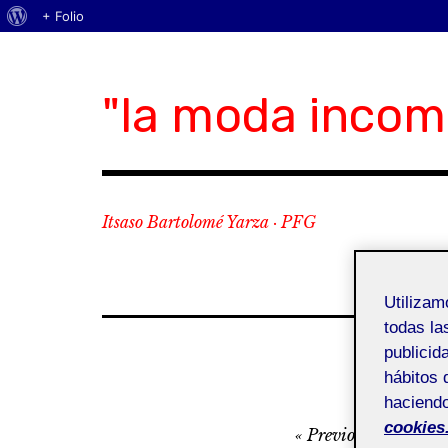
Acerca
+ Folio
Skip
de
to
WordPress
content
"la moda incom
Itsaso Bartolomé Yarza · PFG
Utiliza
todas la
publicid
hábitos 
haciendo
Navegación
cookies
Previous
Next