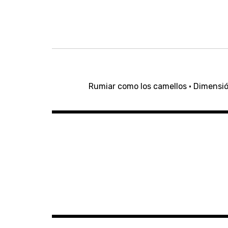
Navegación
de
Rumiar como los camellos · Dimensión
entradas