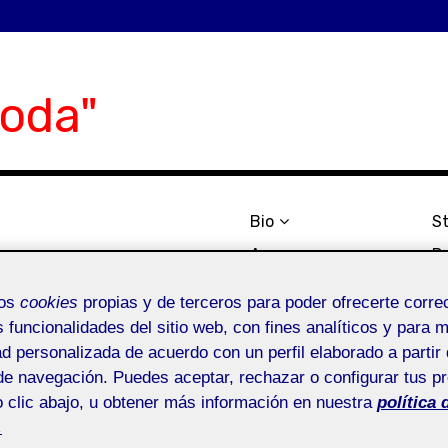
oda"
Bio
S
Anexos
Do
mos
cookies
propias y de terceros para poder ofrecerte corr
s funcionalidades del sitio web, con fines analíticos y para 
ad personalizada de acuerdo con un perfil elaborado a partir 
de navegación. Puedes aceptar, rechazar o configurar tus p
Pisar la arena · Dosie
 clic abajo, u obtener más información en nuestra
política 
.
Itsaso Bartolomé Yarza
25/05/2021
Uncategorized